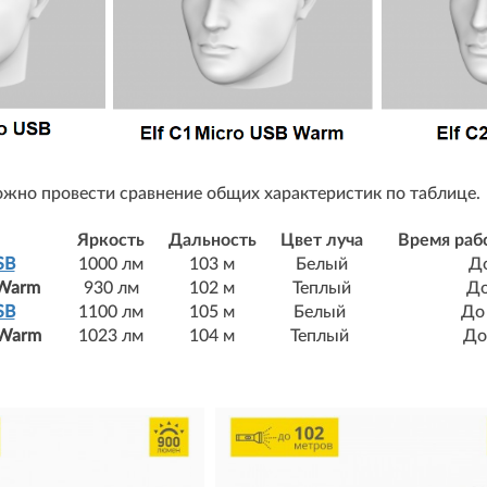
жно провести сравнение общих характеристик по таблице.
Яркость
Дальность
Цвет луча
Время раб
SB
1000 лм
103 м
Белый
До
 Warm
930 лм
102 м
Теплый
До
SB
1100 лм
105 м
Белый
До
 Warm
1023 лм
104 м
Теплый
До