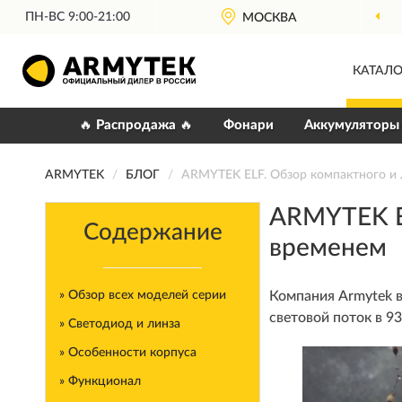
ПН-ВС 9:00-21:00
ОФИЦИАЛЬНЫЙ
ДИЛЕР ARMYTEK
МОСКВА
КАТАЛО
🔥 Распродажа 🔥
Фонари
Аккумуляторы
ARMYTEK
БЛОГ
ARMYTEK ELF. Обзор компактного и 
ARMYTEK EL
Содержание
временем
» Обзор всех моделей серии
Компания Armytek 
световой поток в 93
» Светодиод и линза
» Особенности корпуса
» Функционал