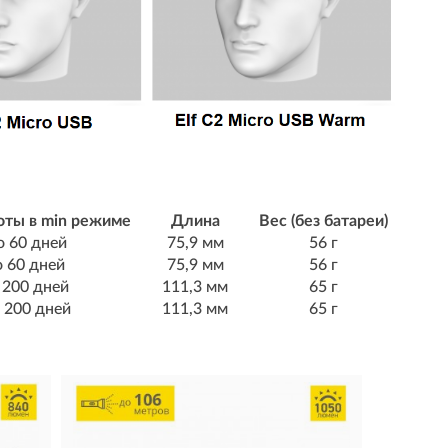
оты в min режиме
Длина
Вес (без батареи)
 60 дней
75,9 мм
56 г
 60 дней
75,9 мм
56 г
 200 дней
111,3 мм
65 г
 200 дней
111,3 мм
65 г
Мультиф
MICRO-