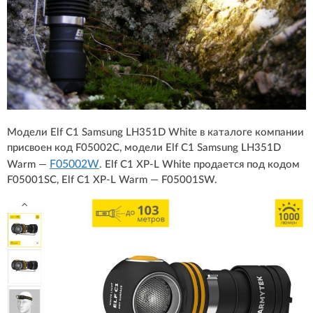
Модели Elf C1 Samsung LH351D White в каталоге компании
присвоен код F05002С, модели Elf C1 Samsung LH351D
F05002W
Warm —
. Elf C1 XP-L White продается под кодом
F05001SC, Elf C1 XP-L Warm — F05001SW.