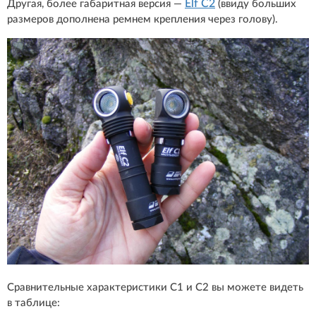
Elf C2
Другая, более габаритная версия —
(ввиду больших
размеров дополнена ремнем крепления через голову).
Сравнительные характеристики С1 и С2 вы можете видеть
в таблице: