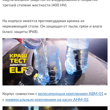
третьей степени жесткости (400 HV).
На корпусе имеется противоударная кромка из
нержавеющей стали. Он защищен от пыли, грязи и влаги
(класс защиты IP68).
велосипедным креплением ABM-01
Корпус совместим с
и
универсальным креплением на каску AHM-02
с
.