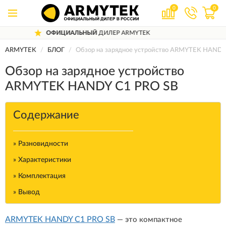
0
0
TEK
ДОСТАВИМ
ПО ВСЕЙ РОССИИ
ARMYTEK
БЛОГ
Обзор на зарядное устройство ARMYTEK HANDY
Обзор на зарядное устройство
ARMYTEK HANDY C1 PRO SB
Содержание
» Разновидности
» Характеристики
» Комплектация
» Вывод
ARMYTEK HANDY C1 PRO SB
— это компактное