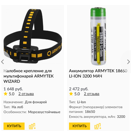
Налобное крепление для
Аккумулятор ARMYTEK 18650
мультифонарей ARMYTEK
LI-ION 3200 МАЧ
WIZARD
1 648 руб.
2 472 руб.
5.0
2 отзыва
5.0
2 отзыва
Назначение:
Для фонарей
Тип:
Li-Ion
Тип:
На лоб
Формат (типоразмер) элементов
питания:
18650
Особенности:
Морозоустойчивые
Емкость аккумулятора, мAч:
3200
КУПИТЬ
КУПИТЬ