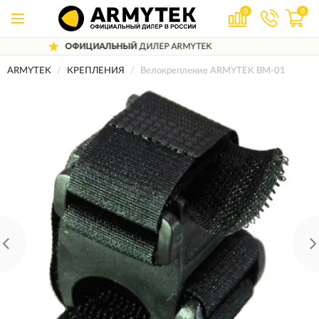
0
0
ФИЦИАЛЬНЫЙ
ДИЛЕР ARMYTEK
ДО
ARMYTEK
КРЕПЛЕНИЯ
Велокрепление ARMYTEK BM-01